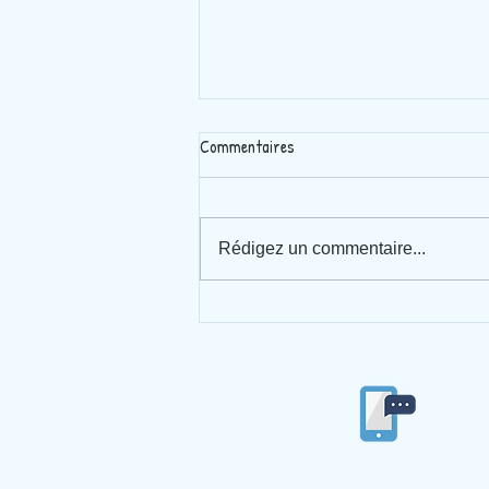
Commentaires
CAT’OLYMPIQUES
Rédigez un commentaire...
04/77/53/84/86