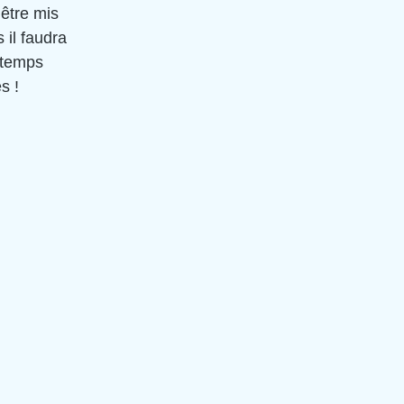
 être mis 
 il faudra 
gtemps 
s ! 