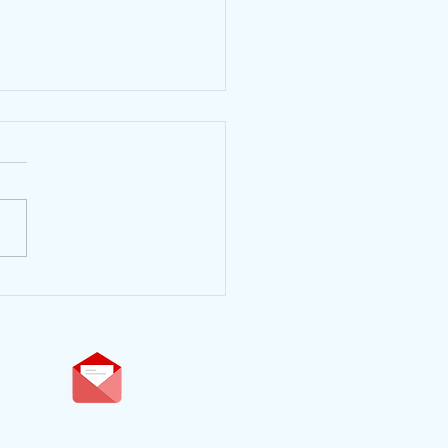
acle de musique + journée
en d'Amérique"
direction@ecole-