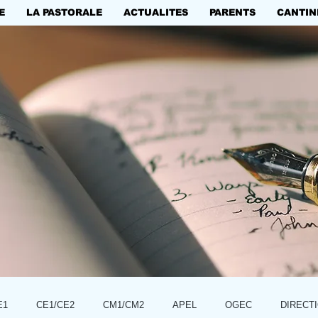
E
LA PASTORALE
ACTUALITES
PARENTS
CANTIN
E1
CE1/CE2
CM1/CM2
APEL
OGEC
DIRECT