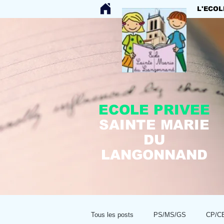
L'ECOL
ECOLE PRIVEE
SAINTE MARIE
DU
LANGONNAND
Tous les posts
PS/MS/GS
CP/C