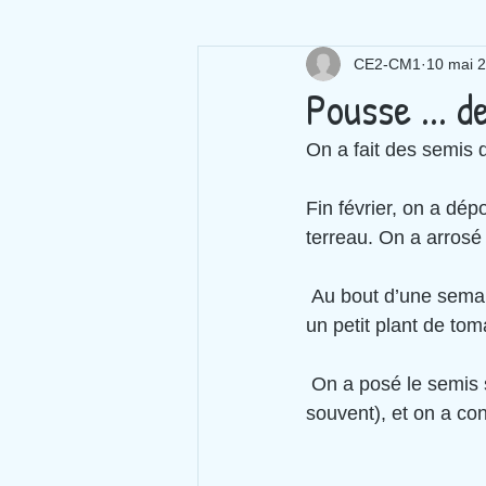
CE2-CM1
10 mai 
Pousse ... d
On a fait des semis 
Fin février, on a dép
terreau. On a arrosé 
 Au bout d’une semaine, on a vu une petite pousse apparaître qui a vite grandi pour devenir 
un petit plant de tom
 On a posé le semis sur rebord de fenêtre, au soleil (même si en ce moment il pleut 
souvent), et on a co