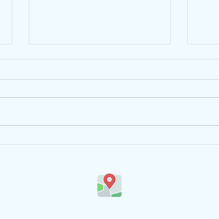
Atelier Théâtre des classes de CE
Spect
et CM
"Indi
Ecole privée maternelle et primaire