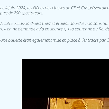
Le 4 juin 2024, les élèves des classes de CE et CM présentai
près de 250 spectateurs.
A cette occasion divers thèmes étaient abordés non sans humou
», « on ne demande qu’à en sourire », « la couronne du Roi de 
Une buvette était également mise en place à l’entracte par 