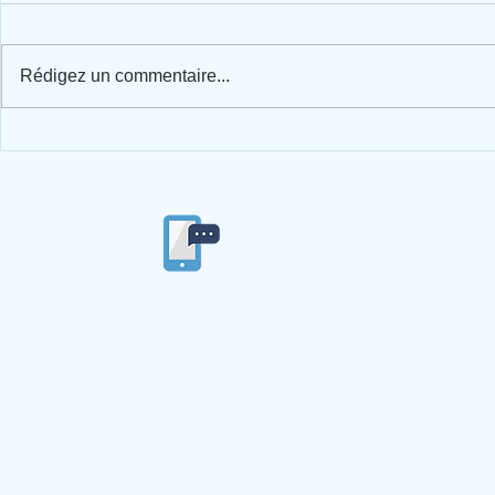
Rédigez un commentaire...
Spectacle de musique + journée
Du courrier 
"Indien d'Amérique"
l'année.
04/77/53/84/86
Ecole privée
Ste Ma
4 imp
42
© 2019 par Ecole Ste Marie du Langonnand