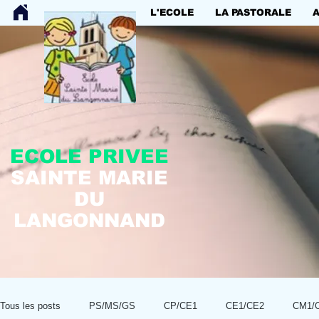
L'ECOLE
LA PASTORALE
ECOLE PRIVEE
SAINTE MARIE
DU
LANGONNAND
Tous les posts
PS/MS/GS
CP/CE1
CE1/CE2
CM1/