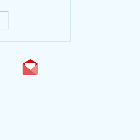
ers "Vers l'autonomie" -
ration Montessori
direction@ecole-
langonnand.fr
Mentions légales