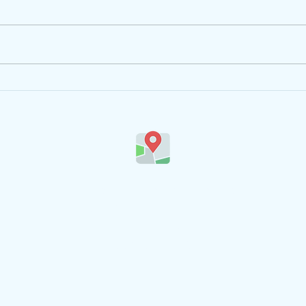
Du courrier pour commencer
Ateli
l'année.
inspi
Ecole privée maternelle et primaire
Ste Marie du Langonnand
4 impasse du Langonand
42290 SORBIERS