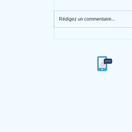
Rédigez un commentaire...
Spectacle de musique + journée
"Indien d'Amérique"
04/77/53/84/86
© 2019 par Ecole Ste Marie du Langonnand