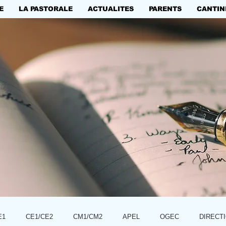
E
LA PASTORALE
ACTUALITES
PARENTS
CANTIN
E1
CE1/CE2
CM1/CM2
APEL
OGEC
DIRECT