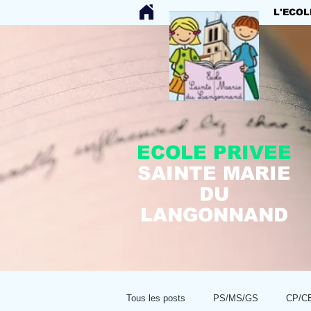
L'ECOL
ECOLE PRIVEE
SAINTE MARIE
DU
LANGONNAND
Tous les posts
PS/MS/GS
CP/C