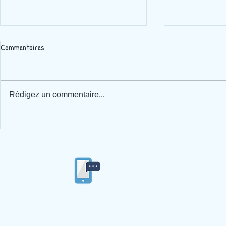
Commentaires
Rédigez un commentaire...
Spectacle de musique + journée
Du courrier 
"Indien d'Amérique"
l'année.
04/77/53/84/86
Ecole privée
Ste Ma