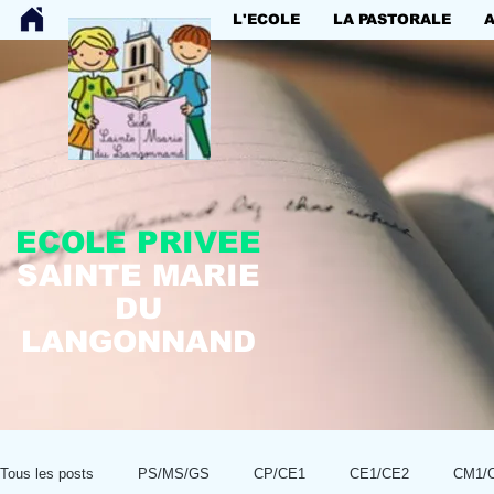
L'ECOLE
LA PASTORALE
ECOLE PRIVEE
SAINTE MARIE
DU
LANGONNAND
Tous les posts
PS/MS/GS
CP/CE1
CE1/CE2
CM1/