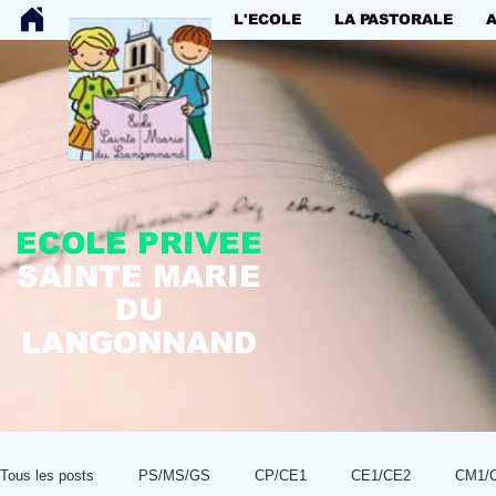
L'ECOLE
LA PASTORALE
ECOLE PRIVEE
SAINTE MARIE
DU
LANGONNAND
Tous les posts
PS/MS/GS
CP/CE1
CE1/CE2
CM1/