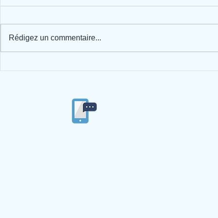
Chantier
Avant la télé..
Rédigez un commentaire...
04/77/53/84/86
Ecole privée
Ste Ma
4 imp
42