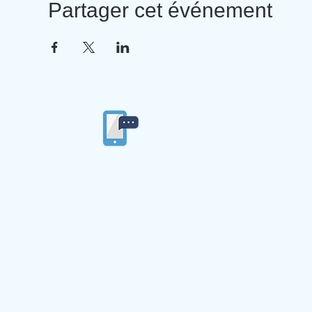
Partager cet événement
04/77/53/84/86
Ecole privée
Ste Ma
4 imp
42
© 2019 par Ecole Ste Marie du Langonnand