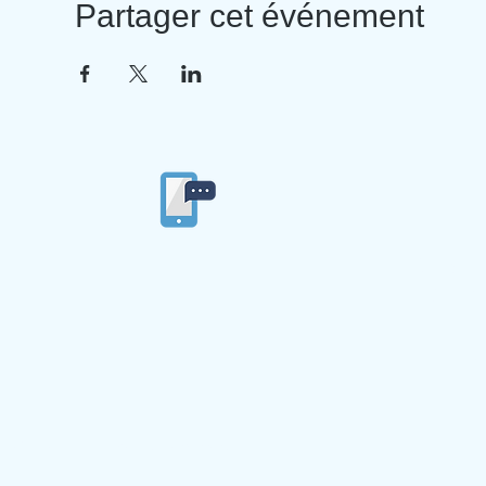
Partager cet événement
04/77/53/84/86
Ecole privée
Ste Ma
4 imp
42
© 2019 par Ecole Ste Marie du Langonnand