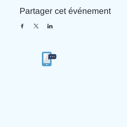
Partager cet événement
04/77/53/84/86
Ecole privée
Ste Ma
4 imp
42
© 2019 par Ecole Ste Marie du Langonnand