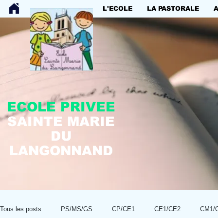
L'ECOLE
LA PASTORALE
ECOLE PRIVEE
SAINTE MARIE
DU
LANGONNAND
Tous les posts
PS/MS/GS
CP/CE1
CE1/CE2
CM1/