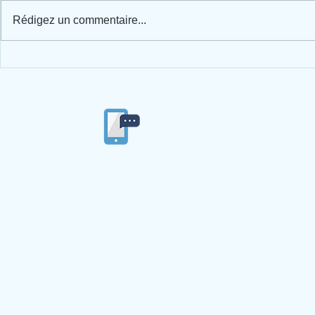
Rédigez un commentaire...
Du courrier pour commencer
Ateliers "Vers
l'année.
inspiration Mo
04/77/53/84/86
Ecole privée
Ste Ma
4 imp
42
© 2019 par Ecole Ste Marie du Langonnand