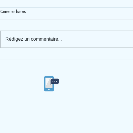
Commentaires
Chantier
Avant la télé..
Rédigez un commentaire...
04/77/53/84/86
Ecole privée
Ste Ma
4 imp
42