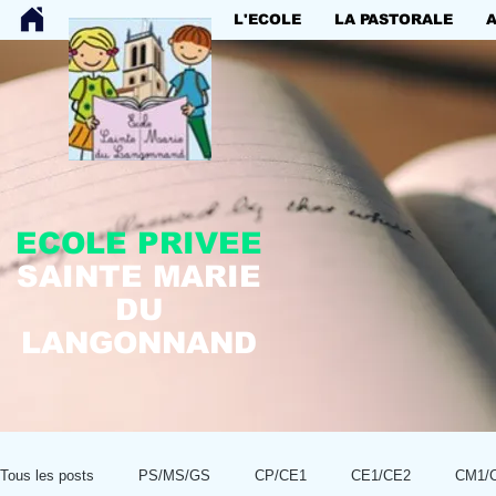
L'ECOLE
LA PASTORALE
ECOLE PRIVEE
SAINTE MARIE
DU
LANGONNAND
Tous les posts
PS/MS/GS
CP/CE1
CE1/CE2
CM1/